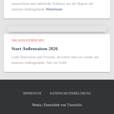
auszurichten und zahlreiche Schützen aus der Region auf
unserem Außengelände
Weiterlesen
ORGANISATORISCHES
Start Außensaison 2026
Liebe Batavieren und Freunde, ab sofort sind wir wieder auf
unserem Außengelände. Alle ins Gold!
IMPRESSUM
DATENSCHUTZERKLÄRUNG
Hestia | Entwickelt von
ThemeIsle