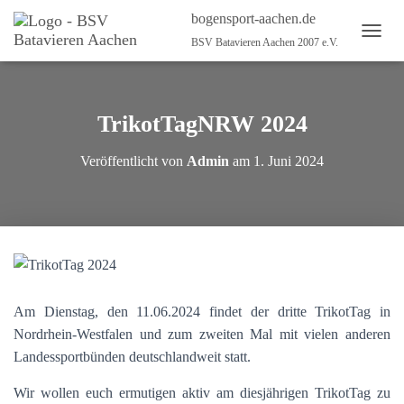
bogensport-aachen.de
BSV Batavieren Aachen 2007 e.V.
N
A
V
I
G
TrikotTagNRW 2024
A
T
Veröffentlicht von
Admin
am
1. Juni 2024
I
O
N
U
M
S
C
H
A
Am Dienstag, den 11.06.2024 findet der dritte TrikotTag in
L
Nordrhein-Westfalen und zum zweiten Mal mit vielen anderen
T
E
Landessportbünden deutschlandweit statt.
N
Wir wollen euch ermutigen aktiv am diesjährigen TrikotTag zu