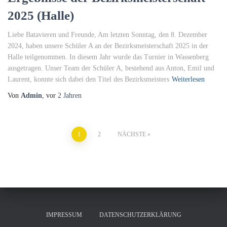
2025 (Halle)
Liebe Batavieren und Freunde, Am letzten Sonntag, den 8. Dezember
2024, haben unsere Schüler A an der Bezirksmeisterschaft 2025 in der
Halle teilgenommen. In diesem Jahr wurde das Turnier in Wassenberg
ausgetragen. Unser Team der Schüler A, bestehend aus Anton, Emil und
Laurent, konnte sich dabei den Titel des Bezirksmeisters
Weiterlesen
Von
Admin
, vor
2 Jahren
Seitennummerierung
1
2
NÄCHSTE
der
Beiträge
IMPRESSUM
DATENSCHUTZERKLÄRUNG