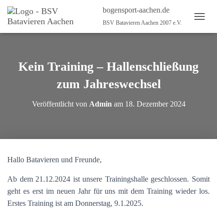
bogensport-aachen.de
BSV Batavieren Aachen 2007 e.V.
N
A
V
I
G
Kein Training – Hallenschließung
A
T
zum Jahreswechsel
I
O
Veröffentlicht von
Admin
am
18. Dezember 2024
N
U
M
S
C
H
Hallo Batavieren und Freunde,
A
L
Ab dem 21.12.2024 ist unsere Trainingshalle geschlossen. Somit
T
E
geht es erst im neuen Jahr für uns mit dem Training wieder los.
N
Erstes Training ist am Donnerstag, 9.1.2025.